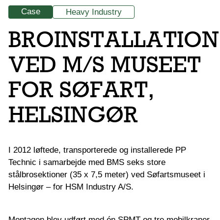
Case
Heavy Industry
BROINSTALLATION
VED M/S MUSEET
FOR SØFART,
HELSINGØR
I 2012 løftede, transporterede og installerede PP
Technic i samarbejde med BMS seks store
stålbrosektioner (35 x 7,5 meter) ved Søfartsmuseet i
Helsingør – for HSM Industry A/S.
Montagen blev udført med én SPMT og tre mobilkraner