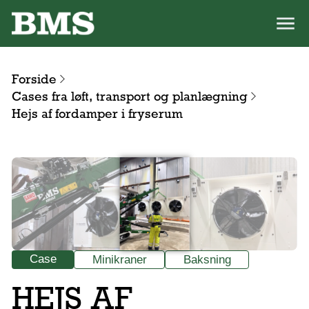
Forside
Cases fra løft, transport og planlægning
Hejs af fordamper i fryserum
Case
Minikraner
Baksning
HEJS AF