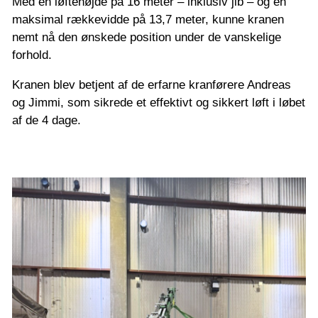
Med en løftehøjde på 16 meter – inklusiv jib – og en
maksimal rækkevidde på 13,7 meter, kunne kranen
nemt nå den ønskede position under de vanskelige
forhold.
Kranen blev betjent af de erfarne kranførere Andreas
og Jimmi, som sikrede et effektivt og sikkert løft i løbet
af de 4 dage.