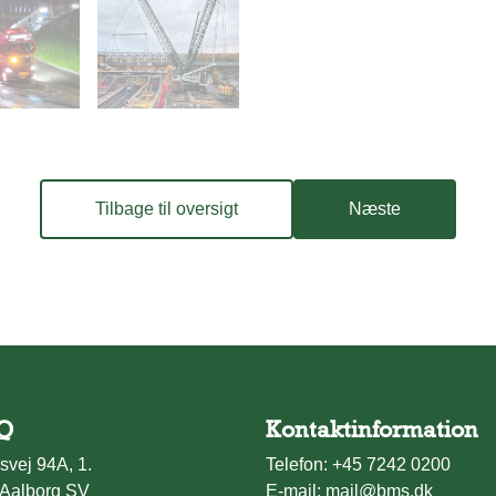
Tilbage til oversigt
Næste
Q
Kontaktinformation
svej 94A, 1.
Telefon:
+45 7242 0200
Aalborg SV
E-mail:
mail@bms.dk