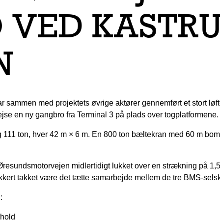
 VED KASTR
N
ammen med projektets øvrige aktører gennemført et stort løfte
se en ny gangbro fra Terminal 3 på plads over togplatformene.
 111 ton, hver 42 m × 6 m. En 800 ton bæltekran med 60 m bom og
 Øresundsmotorvejen midlertidigt lukket over en strækning på 1,
 sikkert takket være det tætte samarbejde mellem de tre BMS-sels
:
rhold