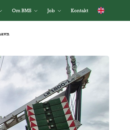
Om BMS
Job
Kontakt
havn