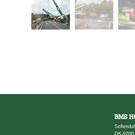
BMS H
Sofiendal
DK-9200 