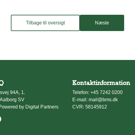
Tilbage til oversigt
Næste
Q
Kontaktinformation
svej 94A, 1.
Telefon:
+45 7242 0200
Aalborg SV
E-mail:
mail@bms.dk
Powered by Digital Partners
CVR: 58145912