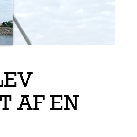
LEV
T AF EN