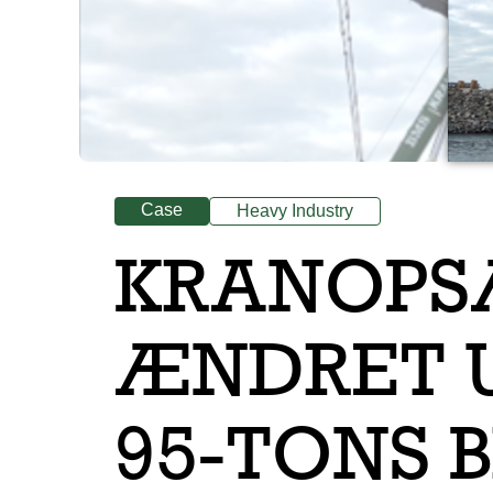
Case
Heavy Industry
KRANOPS
ÆNDRET U
95-TONS 