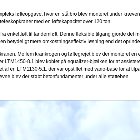
ks løfteopgave, hvor en stålbro blev monteret under krævende 
skopkraner med en løftekapacitet over 120 ton.
ra enkeltløft til tandemløft. Denne fleksible tilgang gjorde det
 en betydeligt mere omkostningseffektiv løsning end det oprindeli
kranen. Mellem krankrogen og løftegrejet blev der monteret en e
r LTM1450-8.1 blev koblet på equalizer-bjælken for at assiste
t af en LTM1130-5.1, der var opstillet med vario-base for at tilp
evne blev der støbt betonfundamenter under alle støtteben.