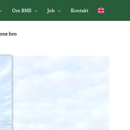
Om BMS
Job
Kontakt
tons bro