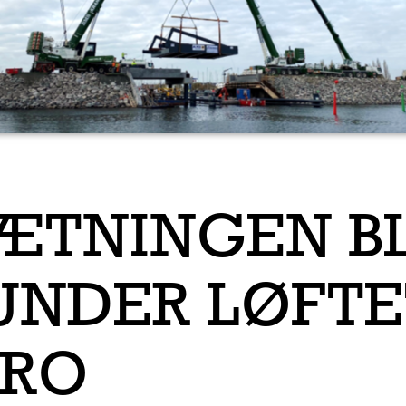
ÆTNINGEN B
NDER LØFTE
BRO