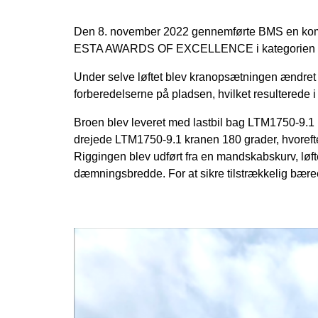
Den 8. november 2022 gennemførte BMS en komple
ESTA AWARDS OF EXCELLENCE i kategorien tele
Under selve løftet blev kranopsætningen ændret f
forberedelserne på pladsen, hvilket resulterede i
Broen blev leveret med lastbil bag LTM1750-9.1 
drejede LTM1750-9.1 kranen 180 grader, hvorefte
Riggingen blev udført fra en mandskabskurv, løfte
dæmningsbredde. For at sikre tilstrækkelig bære