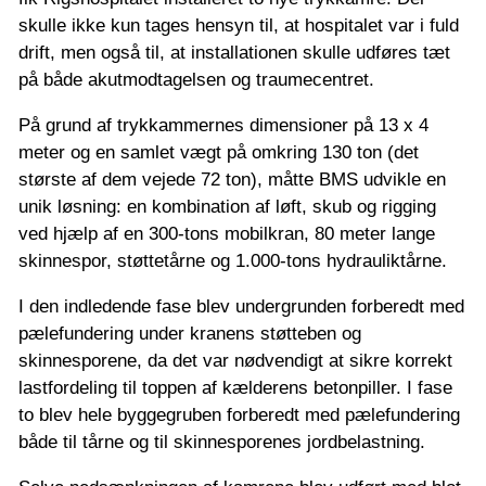
skulle ikke kun tages hensyn til, at hospitalet var i fuld
drift, men også til, at installationen skulle udføres tæt
på både akutmodtagelsen og traumecentret.
På grund af trykkammernes dimensioner på 13 x 4
meter og en samlet vægt på omkring 130 ton (det
største af dem vejede 72 ton), måtte BMS udvikle en
unik løsning: en kombination af løft, skub og rigging
ved hjælp af en 300-tons mobilkran, 80 meter lange
skinnespor, støttetårne og 1.000-tons hydrauliktårne.
I den indledende fase blev undergrunden forberedt med
pælefundering under kranens støtteben og
skinnesporene, da det var nødvendigt at sikre korrekt
lastfordeling til toppen af kælderens betonpiller. I fase
to blev hele byggegruben forberedt med pælefundering
både til tårne og til skinnesporenes jordbelastning.